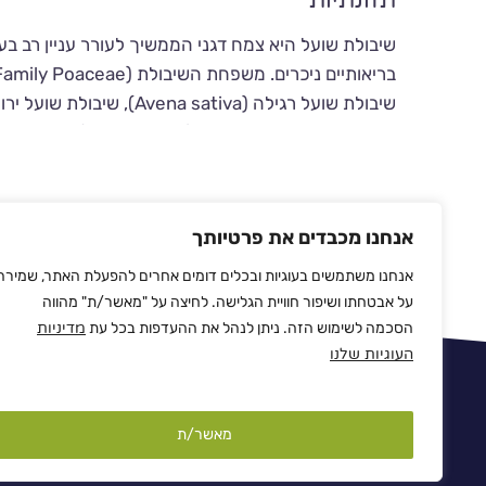
תזונתיות
שיבולת שועל היא צמח דגני הממשיך לעורר עניין רב בעו
ושיבולת שועל ירוקה פראית (Avena fatua).
סוגים והבדלים
שיבולת שועל רגילה
: הזן הנפוץ ביותר, משתמשים בו לה
אנחנו מכבדים את פרטיותך
לבעלי חיים. היא מכילה רמות גבוהות של סיבים תזונתיים, 
אנחנו משתמשים בעוגיות ובכלים דומים אחרים להפעלת האתר, שמירה
שיבולת שועל ירוקה
: שיבולת זו נאספת בעוד היא בשל
על אבטחתו ושיפור חוויית הגלישה. לחיצה על "מאשר/ת" מהווה
לשמירה על רכיבים תזונתיים כגון נוגדי חמצון וויטמינ
הסכמה לשימוש הזה. ניתן לנהל את ההעדפות בכל עת
מדיניות
תזונה.
העוגיות שלנו
שיבולת שועל ירוקה פראית
: מדובר בזן בר, המציע ית
שיבולת זו מחזיקה בתכונות ייחודיות, בעיקר ביכולתה ל
דופטן – להתרכז במה שחשוב
הסיפו
מאשר/ת
שיבולת שועל ירוקה פראית – יתרונות תזונתיים ומש
שיבולת שועל ירוקה פראית נבחרה כאחד מהמרכיבים ה