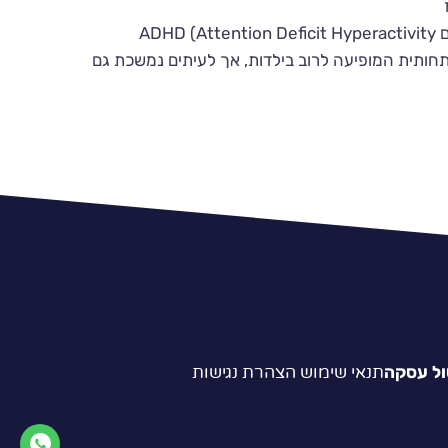
בעיות קשב וריכוז, הידועות גם בשם ADHD (Attention Deficit Hyperactivity
רו-התפתחותית המופיעה לרוב בילדות, אך לעיתים נמשכת גם
ת ADHD משפיעה על מיליוני ילדים ברחבי העולם, ובחלק מהמקרים
רעה מתבטאת בקשיים בריכוז, בהיפראקטיביות
ות החיים, למידה, תפקוד חברתי ותעסוקתי.
ימות, שכחנות, הסחות דעת תכופות, קושי בארגון
, חוסר שקט, דחף מתמיד לזוז ולפעול.
תור, נטייה להתפרץ או להפריע, קבלת החלטות
ול עסקה
תנאי שימוש
הצהרת נגישות
תים מופיעים בצורה שונה אצל מבוגרים. מבוגרים עם