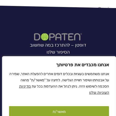
יווט
Previous:
מה ההבדל בין דופטן לבין מוצרים אחרים שמעלים
דופמין?
Next:
לכמה שעות מספיקה כמוסת דופטן?
דופטן – להתרכז במה שחשוב
הסיפור שלנו
שאלות ותשובות
אנחנו מכבדים את פרטיותך
מדיניות פרטיות
מדיניות ה-Cookies
אנחנו משתמשים בעוגיות ובכלים דומים אחרים להפעלת האתר, שמירה
ביטול עסקה
על אבטחתו ושיפור חוויית הגלישה. לחיצה על "מאשר/ת" מהווה
הסכמה לשימוש הזה. ניתן לנהל את ההעדפות בכל עת
מדיניות
תנאי שימוש
העוגיות שלנו
הצהרת נגישות
שירות לקוחות: 072-246-31-17
מאשר/ת