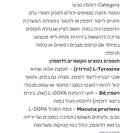
Category: דופמין טבעי
תוספי תזונה מסוימים יכולים לספק חומרי גלם
חיוניים לייצור דופמין או לתמוך בפעילות המערכת
הדופמינרגית במוח. חשוב לציין שנטילת תוספים
צריכה להיעשות בזהירות ותחת ליווי מקצועי,
במיוחד אם קיימים מצבים רפואיים או טיפול
תרופתי.
תוספים נפוצים הקשורים לדופמין:
L-Tyrosine (טירוזין)
– חומצת אמינו שהיא
אבני הבניין לייצור דופמין. מצויה גם במזון, ותוסף
יכול להיות רלוונטי במצבי מחסור או עומס מנטלי.
ויטמין B6
– חיוני להפיכת L-DOPA (שלב ביניים
בייצור דופמין) לדופמין פעיל במוח.
Mucuna pruriens
– צמח המכיל L-DOPA
טבעי, ולעיתים משמש כתמיכה במצבים של ירידה
ברמות הדופמין, כולל בפרקטיקות משלימות