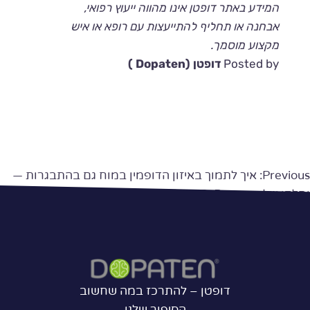
המידע באתר דופטן אינו מהווה ייעוץ רפואי,
אבחנה או תחליף להתייעצות עם רופא או איש
מקצוע מוסמך.
Posted by
דופטן (Dopaten )
יווט
Previous:
איך לתמוך באיזון הדופמין במוח גם בהתבגרות —
וחלקו של האנזים MAO-B בתהליך?
Next:
האם אפשר “להתמכר לדופמין” — למשל מרשתות
חברתיות — ואיך מתמודדים עם זה?
דופטן – להתרכז במה שחשוב
הסיפור שלנו