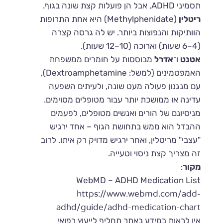
תסמיני ADHD, אבל הן פועלות קצת שונה בגוף.
ריטלין
(Methylphenidate) היא אחת התרופות
הוותיקות והנפוצות ביותר. יש לה גרסה קצרה
(4–6 שעות) וארוכה (10–12 שעות).
אטנט
ו־
אדרל
מבוססות על חומרים ממשפחת
האמפטמינים (למשל: Dextroamphetamine),
עם מנגנון פעולה מעט שונה, ולעיתים השפעה
עדינה או ממושכת יותר עבור מטופלים מסוימים.
מניסיונם של הורים ואנשים מטופלים, לפעמים
ההבדל הוא ממש בתחושת הגוף – אחד ירגיש
"עצבי" מריטלין, ואחר ירגיש מדויק רק איתו. לרוב
זה מצריך קצת ניסוי וטעייה.
מקור
:
WebMD – ADHD Medication List
https://www.webmd.com/add-
adhd/guide/adhd-medication-chart
אין לראות במידע באתר תחליף לייעוץ רפואי